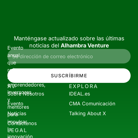
Manténgase actualizado sobre las últimas
noticias del
Alhambra Venture
Evento
anual
que
reúne
SUSCRÍBIRME
a
emprendedores,
AV
EXPLORA
inversores
Sobre Nosotros
IDEAL.es
y
Evento
CMA Comunicación
mentores
Noticias
Talking About X
para
impulsar
Contáctenos
la
LEGAL
innovación