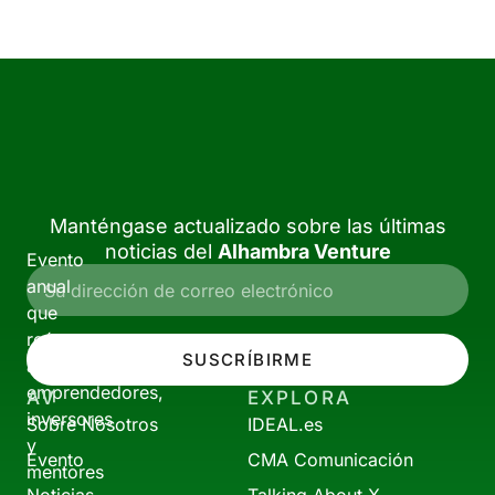
Manténgase actualizado sobre las últimas
noticias del
Alhambra Venture
Evento
anual
que
reúne
SUSCRÍBIRME
a
emprendedores,
AV
EXPLORA
inversores
Sobre Nosotros
IDEAL.es
y
Evento
CMA Comunicación
mentores