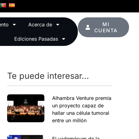
MI
ento
Acerca de
CUENTA
Ediciones Pasadas
Te puede interesar...
Alhambra Venture premia
un proyecto capaz de
hallar una célula tumoral
entre un millón
El vademécum de la