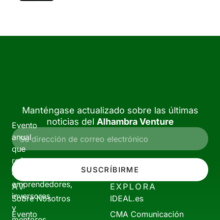
Manténgase actualizado sobre las últimas
noticias del
Alhambra Venture
Evento
anual
que
reúne
SUSCRÍBIRME
a
emprendedores,
AV
EXPLORA
inversores
Sobre Nosotros
IDEAL.es
y
Evento
CMA Comunicación
mentores