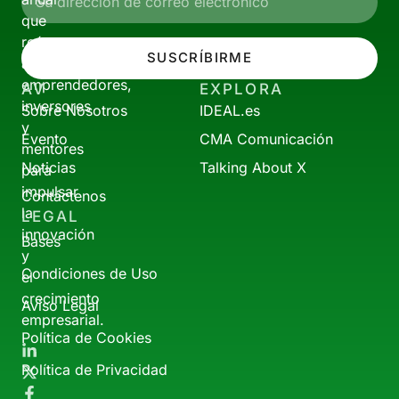
que
reúne
SUSCRÍBIRME
a
emprendedores,
AV
EXPLORA
inversores
Sobre Nosotros
IDEAL.es
y
Evento
CMA Comunicación
mentores
Noticias
Talking About X
para
impulsar
Contáctenos
la
LEGAL
innovación
Bases
y
Condiciones de Uso
el
crecimiento
Aviso Legal
empresarial.
Política de Cookies
Política de Privacidad