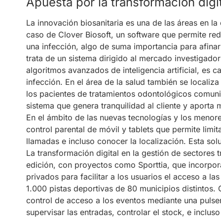
Apuesta por la transformación digit
La innovación biosanitaria es una de las áreas en la 
caso de Clover Biosoft, un software que permite redu
una infección, algo de suma importancia para afinar 
trata de un sistema dirigido al mercado investigado
algoritmos avanzados de inteligencia artificial, es c
infección. En el área de la salud también se localiz
los pacientes de tratamientos odontológicos comunic
sistema que genera tranquilidad al cliente y aporta m
En el ámbito de las nuevas tecnologías y los menor
control parental de móvil y tablets que permite limi
llamadas e incluso conocer la localización. Esta sol
La transformación digital en la gestión de sectores t
edición, con proyectos como Sporttia, que incorpora
privados para facilitar a los usuarios el acceso a l
1.000 pistas deportivas de 80 municipios distintos. O
control de acceso a los eventos mediante una pulser
supervisar las entradas, controlar el stock, e incluso