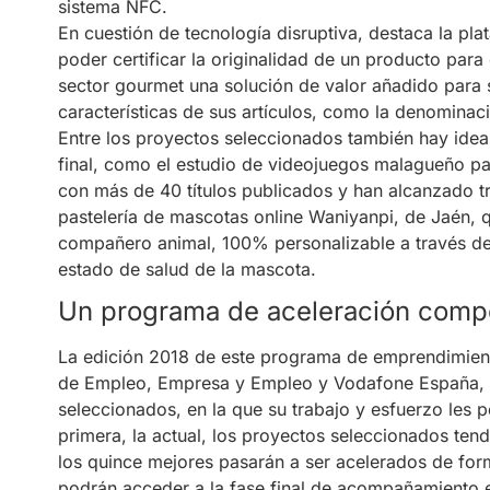
sistema NFC.
En cuestión de tecnología disruptiva, destaca la pl
poder certificar la originalidad de un producto para 
sector gourmet una solución de valor añadido para s
características de sus artículos, como la denominac
Entre los proyectos seleccionados también hay ide
final, como el estudio de videojuegos malagueño pa
con más de 40 títulos publicados y han alcanzado t
pastelería de mascotas online Waniyanpi, de Jaén, q
compañero animal, 100% personalizable a través de 
estado de salud de la mascota.
Un programa de aceleración compe
La edición 2018 de este programa de emprendimient
de Empleo, Empresa y Empleo y Vodafone España, s
seleccionados, en la que su trabajo y esfuerzo les pe
primera, la actual, los proyectos seleccionados ten
los quince mejores pasarán a ser acelerados de for
podrán acceder a la fase final de acompañamiento en