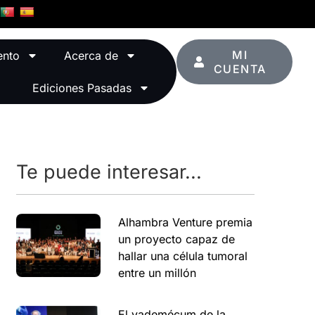
MI
ento
Acerca de
CUENTA
Ediciones Pasadas
Te puede interesar...
Alhambra Venture premia
un proyecto capaz de
hallar una célula tumoral
entre un millón
El vademécum de la