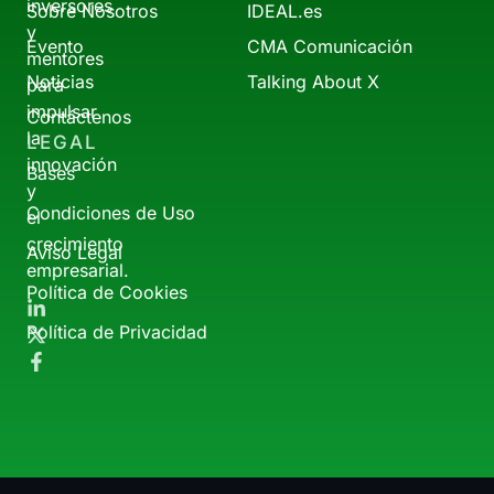
inversores
Sobre Nosotros
IDEAL.es
y
Evento
CMA Comunicación
mentores
Noticias
Talking About X
para
impulsar
Contáctenos
la
LEGAL
innovación
Bases
y
Condiciones de Uso
el
crecimiento
Aviso Legal
empresarial.
Política de Cookies
Política de Privacidad