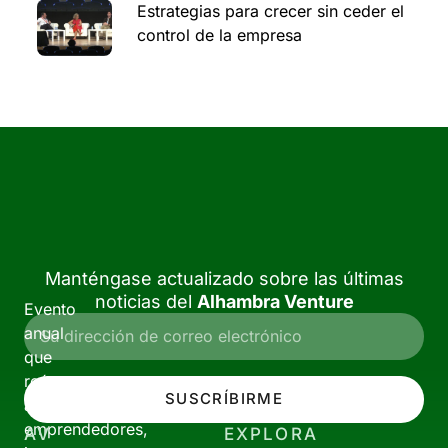
Estrategias para crecer sin ceder el
control de la empresa
Manténgase actualizado sobre las últimas
noticias del
Alhambra Venture
Evento
anual
que
reúne
SUSCRÍBIRME
a
emprendedores,
AV
EXPLORA