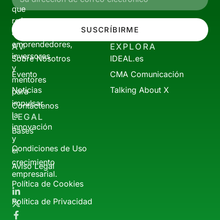
que
reúne
SUSCRÍBIRME
a
emprendedores,
AV
EXPLORA
inversores
Sobre Nosotros
IDEAL.es
y
Evento
CMA Comunicación
mentores
Noticias
Talking About X
para
impulsar
Contáctenos
la
LEGAL
innovación
Bases
y
Condiciones de Uso
el
crecimiento
Aviso Legal
empresarial.
Política de Cookies
Política de Privacidad