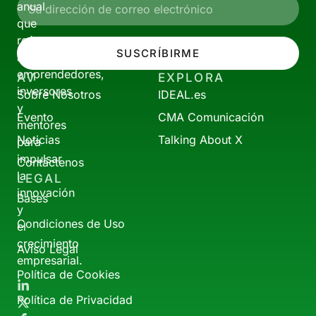
anual
que
reúne
SUSCRÍBIRME
a
emprendedores,
AV
EXPLORA
inversores
Sobre Nosotros
IDEAL.es
y
Evento
CMA Comunicación
mentores
Noticias
Talking About X
para
impulsar
Contáctenos
la
LEGAL
innovación
Bases
y
Condiciones de Uso
el
crecimiento
Aviso Legal
empresarial.
Política de Cookies
Política de Privacidad