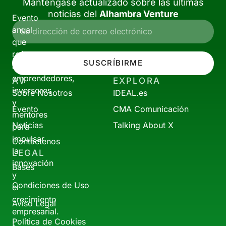
Manténgase actualizado sobre las últimas
noticias del
Alhambra Venture
Evento
anual
que
reúne
SUSCRÍBIRME
a
emprendedores,
AV
EXPLORA
inversores
Sobre Nosotros
IDEAL.es
y
Evento
CMA Comunicación
mentores
Noticias
Talking About X
para
impulsar
Contáctenos
la
LEGAL
innovación
Bases
y
Condiciones de Uso
el
crecimiento
Aviso Legal
empresarial.
Política de Cookies