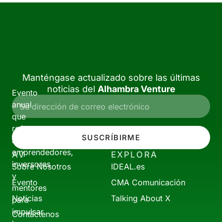
Manténgase actualizado sobre las últimas
noticias del
Alhambra Venture
Evento
anual
que
reúne
SUSCRÍBIRME
a
emprendedores,
AV
EXPLORA
inversores
Sobre Nosotros
IDEAL.es
y
Evento
CMA Comunicación
mentores
Noticias
Talking About X
para
impulsar
Contáctenos