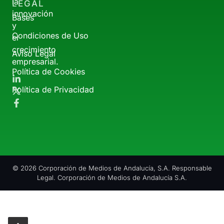
la
LEGAL
innovación
Bases
y
Condiciones de Uso
el
crecimiento
Aviso Legal
empresarial.
Política de Cookies
Política de Privacidad
© 2026 Corporación de Medios de Andalucía, S.A. Responsable
Legal. Corporación de Medios de Andalucía S.A.