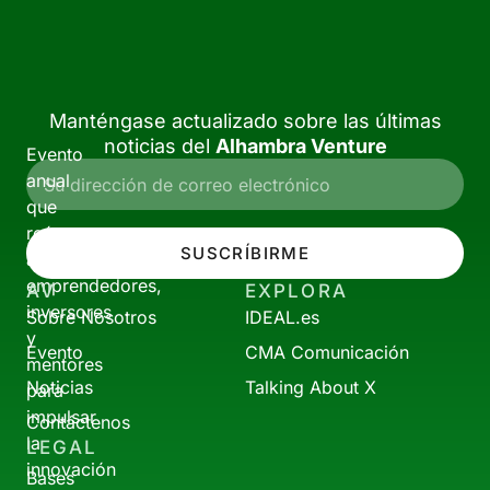
Manténgase actualizado sobre las últimas
noticias del
Alhambra Venture
Evento
anual
que
reúne
SUSCRÍBIRME
a
emprendedores,
AV
EXPLORA
inversores
Sobre Nosotros
IDEAL.es
y
Evento
CMA Comunicación
mentores
Noticias
Talking About X
para
impulsar
Contáctenos
la
LEGAL
innovación
Bases