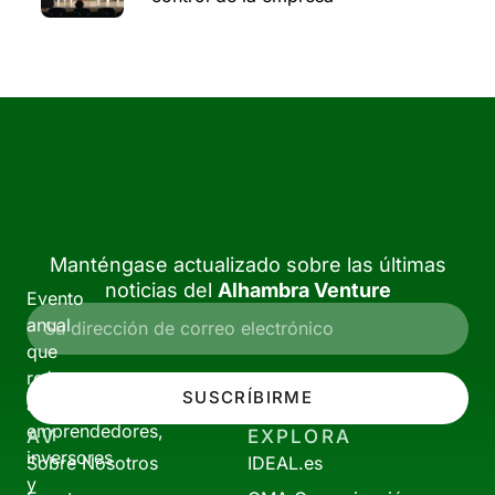
Manténgase actualizado sobre las últimas
noticias del
Alhambra Venture
Evento
anual
que
reúne
SUSCRÍBIRME
a
emprendedores,
AV
EXPLORA
inversores
Sobre Nosotros
IDEAL.es
y