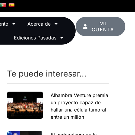
MI
ento
Acerca de
CUENTA
Ediciones Pasadas
Te puede interesar...
Alhambra Venture premia
un proyecto capaz de
hallar una célula tumoral
entre un millón
El vademécum de la