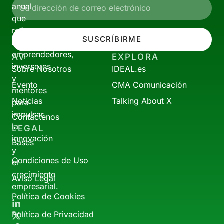
anual
que
reúne
SUSCRÍBIRME
a
emprendedores,
AV
EXPLORA
inversores
Sobre Nosotros
IDEAL.es
y
Evento
CMA Comunicación
mentores
Noticias
Talking About X
para
impulsar
Contáctenos
la
LEGAL
innovación
Bases
y
Condiciones de Uso
el
crecimiento
Aviso Legal
empresarial.
Política de Cookies
Política de Privacidad