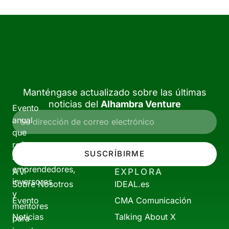
Manténgase actualizado sobre las últimas
noticias del
Alhambra Venture
Evento
anual
que
reúne
SUSCRÍBIRME
a
emprendedores,
AV
EXPLORA
inversores
Sobre Nosotros
IDEAL.es
y
Evento
CMA Comunicación
mentores
Noticias
Talking About X
para