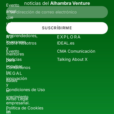
noticias del
Alhambra Venture
Evento
anual
que
reúne
SUSCRÍBIRME
a
emprendedores,
AV
EXPLORA
inversores
Sobre Nosotros
IDEAL.es
y
Evento
CMA Comunicación
mentores
Noticias
Talking About X
para
impulsar
Contáctenos
la
LEGAL
innovación
Bases
y
Condiciones de Uso
el
crecimiento
Aviso Legal
empresarial.
Política de Cookies