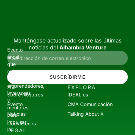
Manténgase actualizado sobre las últimas
noticias del
Alhambra Venture
Evento
anual
que
reúne
SUSCRÍBIRME
a
emprendedores,
AV
EXPLORA
inversores
Sobre Nosotros
IDEAL.es
y
Evento
CMA Comunicación
mentores
Noticias
Talking About X
para
impulsar
Contáctenos
la
LEGAL