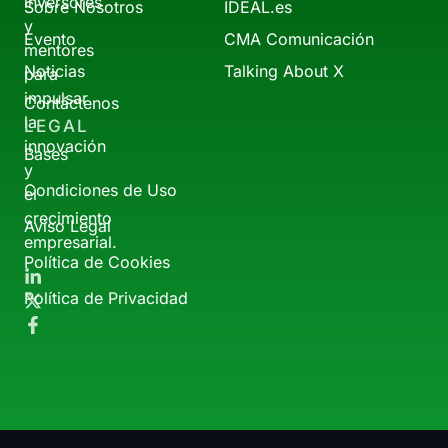
inversores
Sobre Nosotros
IDEAL.es
y
Evento
CMA Comunicación
mentores
Noticias
Talking About X
para
impulsar
Contáctenos
la
LEGAL
innovación
Bases
y
Condiciones de Uso
el
crecimiento
Aviso Legal
empresarial.
Política de Cookies
Política de Privacidad