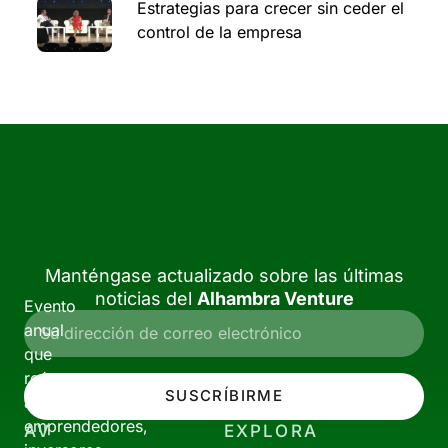
Estrategias para crecer sin ceder el
control de la empresa
Manténgase actualizado sobre las últimas
noticias del
Alhambra Venture
Evento
anual
que
reúne
SUSCRÍBIRME
a
emprendedores,
AV
EXPLORA