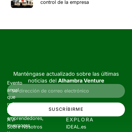
control de la empresa
Manténgase actualizado sobre las últimas
noticias del
Alhambra Venture
Evento
anual
que
reúne
SUSCRÍBIRME
a
emprendedores,
AV
EXPLORA
inversores
Sobre Nosotros
IDEAL.es