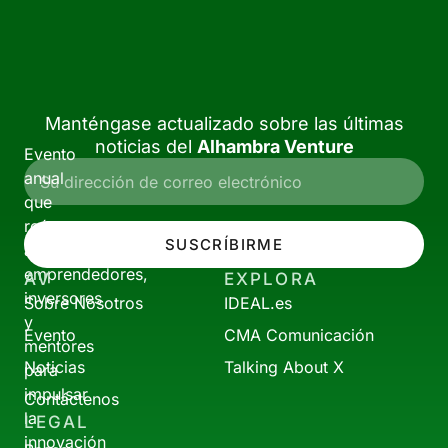
Manténgase actualizado sobre las últimas
noticias del
Alhambra Venture
Evento
anual
que
reúne
SUSCRÍBIRME
a
emprendedores,
AV
EXPLORA
inversores
Sobre Nosotros
IDEAL.es
y
Evento
CMA Comunicación
mentores
Noticias
Talking About X
para
impulsar
Contáctenos
la
LEGAL
innovación