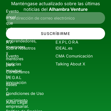
Manténgase actualizado sobre las últimas
noticias del
Alhambra Venture
Evento
anual
que
reúne
SUSCRÍBIRME
a
emprendedores,
AV
EXPLORA
inversores
Sobre Nosotros
IDEAL.es
y
Evento
CMA Comunicación
mentores
Noticias
Talking About X
para
impulsar
Contáctenos
la
LEGAL
innovación
Bases
y
Condiciones de Uso
el
crecimiento
Aviso Legal
empresarial.