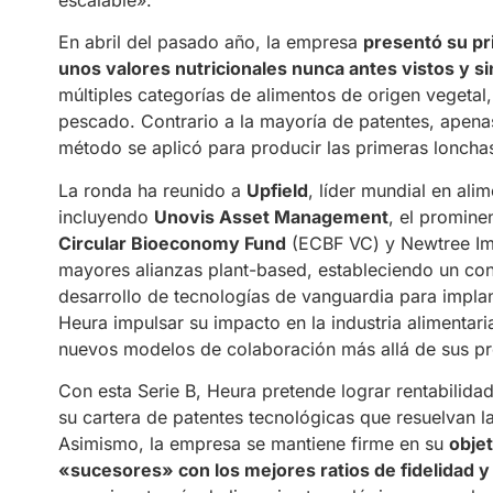
En abril del pasado año, la empresa
presentó su pr
unos valores nutricionales nunca antes vistos y si
múltiples categorías de alimentos de origen vegetal,
pescado. Contrario a la mayoría de patentes, apena
método se aplicó para producir las primeras lonchas
La ronda ha reunido a
Upfield
, líder mundial en ali
incluyendo
Unovis Asset Management
, el promine
Circular Bioeconomy Fund
(ECBF VC) y Newtree Imp
mayores alianzas plant-based, estableciendo un con
desarrollo de tecnologías de vanguardia para implant
Heura impulsar su impacto en la industria alimentari
nuevos modelos de colaboración más allá de sus pro
Con esta Serie B, Heura pretende lograr rentabilida
su cartera de patentes tecnológicas que resuelvan l
Asimismo, la empresa se mantiene firme en su
obje
«sucesores» con los mejores ratios de fidelidad y