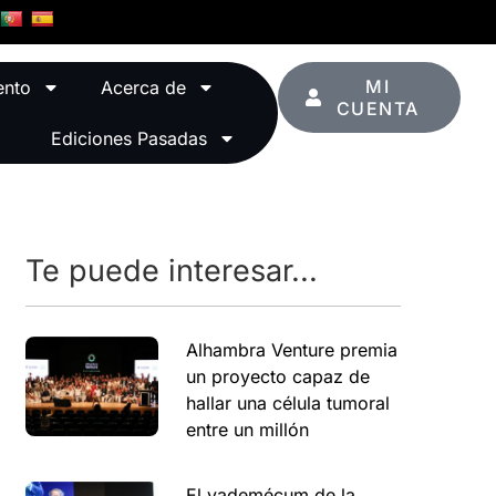
MI
ento
Acerca de
CUENTA
Ediciones Pasadas
Te puede interesar...
Alhambra Venture premia
un proyecto capaz de
hallar una célula tumoral
entre un millón
El vademécum de la