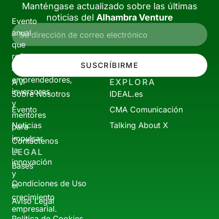
Manténgase actualizado sobre las últimas
noticias del
Alhambra Venture
Evento
anual
que
reúne
SUSCRÍBIRME
a
emprendedores,
AV
EXPLORA
inversores
Sobre Nosotros
IDEAL.es
y
Evento
CMA Comunicación
mentores
Noticias
Talking About X
para
impulsar
Contáctenos
la
LEGAL
innovación
Bases
y
Condiciones de Uso
el
crecimiento
Aviso Legal
empresarial.
Política de Cookies