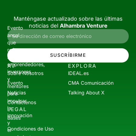
Manténgase actualizado sobre las últimas
noticias del
Alhambra Venture
Evento
anual
que
reúne
SUSCRÍBIRME
a
emprendedores,
AV
EXPLORA
inversores
Sobre Nosotros
IDEAL.es
y
Evento
CMA Comunicación
mentores
Noticias
Talking About X
para
impulsar
Contáctenos
la
LEGAL
innovación
Bases
y
Condiciones de Uso
el