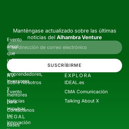
Manténgase actualizado sobre las últimas
noticias del
Alhambra Venture
Evento
anual
que
reúne
SUSCRÍBIRME
a
emprendedores,
AV
EXPLORA
inversores
Sobre Nosotros
IDEAL.es
y
Evento
CMA Comunicación
mentores
Noticias
Talking About X
para
impulsar
Contáctenos
la
LEGAL
innovación
Bases