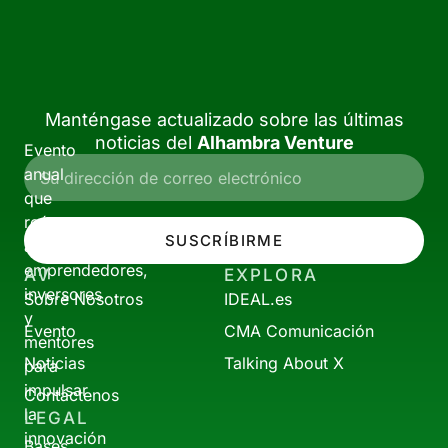
Manténgase actualizado sobre las últimas
noticias del
Alhambra Venture
Evento
anual
que
reúne
SUSCRÍBIRME
a
emprendedores,
AV
EXPLORA
inversores
Sobre Nosotros
IDEAL.es
y
Evento
CMA Comunicación
mentores
Noticias
Talking About X
para
impulsar
Contáctenos
la
LEGAL
innovación
Bases