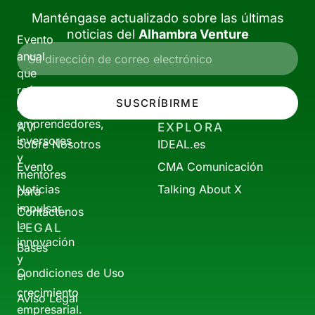
Manténgase actualizado sobre las últimas
noticias del
Alhambra Venture
Evento
anual
que
reúne
SUSCRÍBIRME
a
emprendedores,
AV
EXPLORA
inversores
Sobre Nosotros
IDEAL.es
y
Evento
CMA Comunicación
mentores
Noticias
Talking About X
para
impulsar
Contáctenos
la
LEGAL
innovación
Bases
y
Condiciones de Uso
el
crecimiento
Aviso Legal
empresarial.