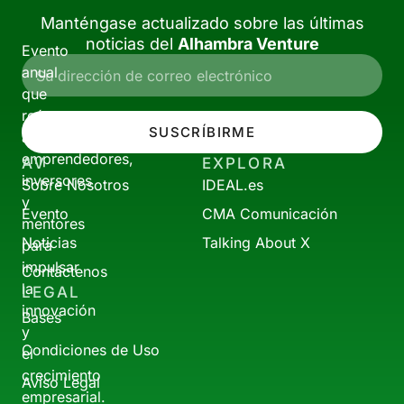
Manténgase actualizado sobre las últimas
noticias del
Alhambra Venture
Evento
anual
que
reúne
SUSCRÍBIRME
a
emprendedores,
AV
EXPLORA
inversores
Sobre Nosotros
IDEAL.es
y
Evento
CMA Comunicación
mentores
Noticias
Talking About X
para
impulsar
Contáctenos
la
LEGAL
innovación
Bases
y
Condiciones de Uso
el
crecimiento
Aviso Legal
empresarial.