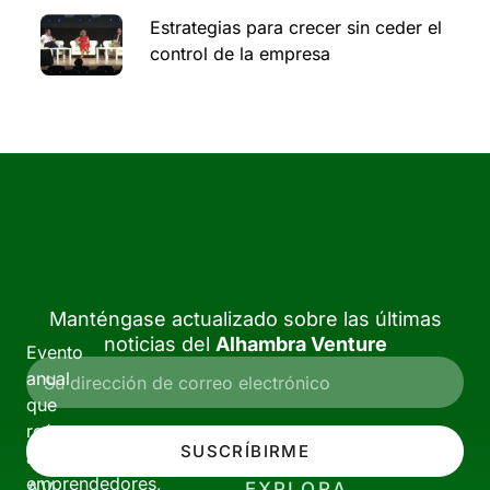
Estrategias para crecer sin ceder el
control de la empresa
Manténgase actualizado sobre las últimas
noticias del
Alhambra Venture
Evento
anual
que
reúne
SUSCRÍBIRME
a
emprendedores,
AV
EXPLORA