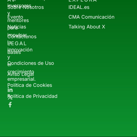
inversores
Sobre Nosotros
IDEAL.es
y
Evento
CMA Comunicación
mentores
Noticias
Talking About X
para
impulsar
Contáctenos
la
LEGAL
innovación
Bases
y
Condiciones de Uso
el
crecimiento
Aviso Legal
empresarial.
Política de Cookies
Política de Privacidad