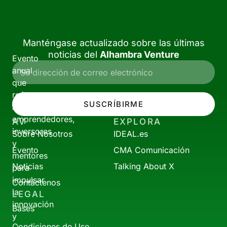
Manténgase actualizado sobre las últimas
noticias del
Alhambra Venture
Evento
anual
que
reúne
SUSCRÍBIRME
a
emprendedores,
AV
EXPLORA
inversores
Sobre Nosotros
IDEAL.es
y
Evento
CMA Comunicación
mentores
Noticias
Talking About X
para
impulsar
Contáctenos
la
LEGAL
innovación
Bases
y
Condiciones de Uso