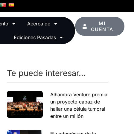
MI
ento
Acerca de
CUENTA
Ediciones Pasadas
Te puede interesar...
Alhambra Venture premia
un proyecto capaz de
hallar una célula tumoral
entre un millón
El vademécum de la