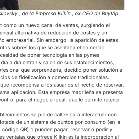
lovsky , de la Empresa Klikin , ex CEO de BuyVip
t como un nuevo canal de ventas, surgiendo el
cial alternativa de reducción de costes y un
o empresarial. Sin embargo, la aparición de estas
ntos sobres los que se asentaba el comercio
 necesidad de poner tecnología en las pymes
día a día entran y salen de sus establecimientos,
esional que sorprendería, decidió poner solución a
cios de fidelización a comercios tradicionales.
d que recompensa a los usuarios el hecho de reservar,
isma aplicación. Esta empresa madrileña se presenta
ntrol para el negocio local, que le permite retener
blecimientos «a pie de calle» para interactuar con
n dotada de un sistema de puntos por consumo (en la
l código QR) o pueden pagar, reservar o pedir y
s ventajas que ofrece Klikin es la incorporación al