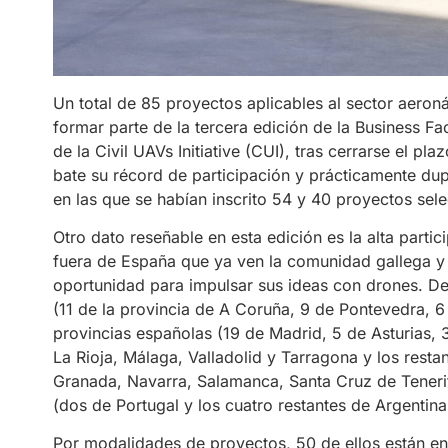
Un total de 85 proyectos aplicables al sector aeroná
formar parte de la tercera edición de la Business F
de la Civil UAVs Initiative (CUI), tras cerrarse el pl
bate su récord de participación y prácticamente dupl
en las que se habían inscrito 54 y 40 proyectos sel
Otro dato reseñable en esta edición es la alta parti
fuera de España que ya ven la comunidad gallega 
oportunidad para impulsar sus ideas con drones. De
(11 de la provincia de A Coruña, 9 de Pontevedra, 
provincias españolas (19 de Madrid, 5 de Asturias,
La Rioja, Málaga, Valladolid y Tarragona y los resta
Granada, Navarra, Salamanca, Santa Cruz de Tenerife
(dos de Portugal y los cuatro restantes de Argentina
Por modalidades de proyectos, 50 de ellos están en 