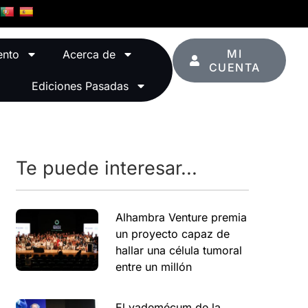
MI
ento
Acerca de
CUENTA
Ediciones Pasadas
Te puede interesar...
Alhambra Venture premia
un proyecto capaz de
hallar una célula tumoral
entre un millón
El vademécum de la