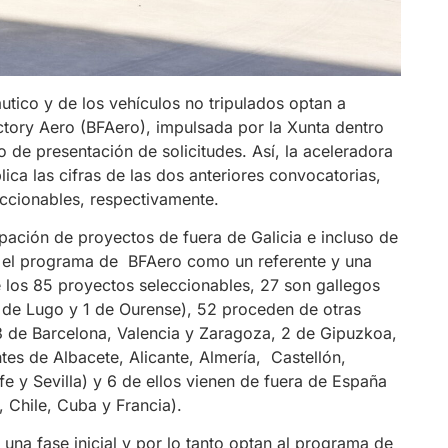
utico y de los vehículos no tripulados optan a
actory Aero (BFAero), impulsada por la Xunta dentro
azo de presentación de solicitudes. Así, la aceleradora
ica las cifras de las dos anteriores convocatorias,
eccionables, respectivamente.
cipación de proyectos de fuera de Galicia e incluso de
y el programa de BFAero como un referente y una
 los 85 proyectos seleccionables, 27 son gallegos
6 de Lugo y 1 de Ourense), 52 proceden de otras
 3 de Barcelona, Valencia y Zaragoza, 2 de Gipuzkoa,
ntes de Albacete, Alicante, Almería, Castellón,
 y Sevilla) y 6 de ellos vienen de fuera de España
, Chile, Cuba y Francia).
una fase inicial y por lo tanto optan al programa de