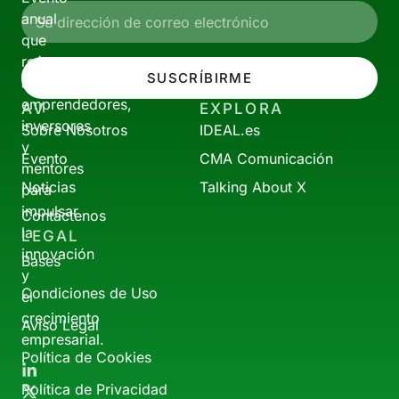
anual
que
reúne
SUSCRÍBIRME
a
emprendedores,
AV
EXPLORA
inversores
Sobre Nosotros
IDEAL.es
y
Evento
CMA Comunicación
mentores
Noticias
Talking About X
para
impulsar
Contáctenos
la
LEGAL
innovación
Bases
y
Condiciones de Uso
el
crecimiento
Aviso Legal
empresarial.
Política de Cookies
Política de Privacidad