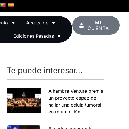
MI
ento
Acerca de
CUENTA
Ediciones Pasadas
Te puede interesar...
Alhambra Venture premia
un proyecto capaz de
hallar una célula tumoral
entre un millón
El vademécum de la