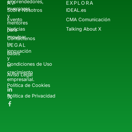
emprendedores,
AV
EXPLORA
inversores
Sobre Nosotros
IDEAL.es
y
Evento
CMA Comunicación
mentores
Noticias
Talking About X
para
impulsar
Contáctenos
la
LEGAL
innovación
Bases
y
Condiciones de Uso
el
crecimiento
Aviso Legal
empresarial.
Política de Cookies
Política de Privacidad