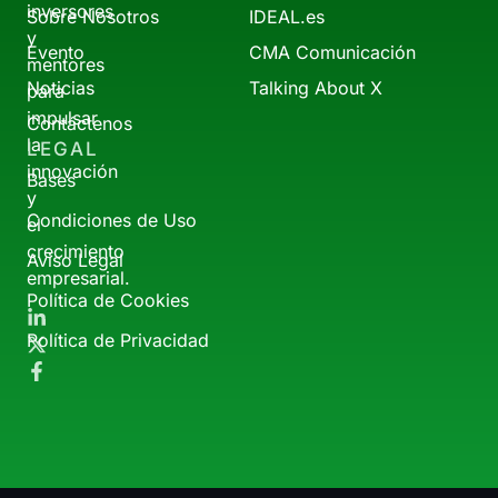
inversores
Sobre Nosotros
IDEAL.es
y
Evento
CMA Comunicación
mentores
Noticias
Talking About X
para
impulsar
Contáctenos
la
LEGAL
innovación
Bases
y
Condiciones de Uso
el
crecimiento
Aviso Legal
empresarial.
Política de Cookies
Política de Privacidad