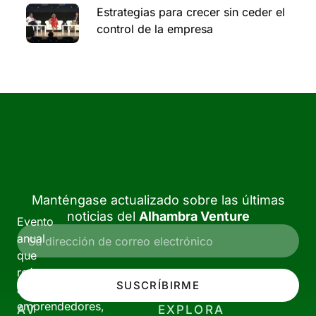
Estrategias para crecer sin ceder el
control de la empresa
Manténgase actualizado sobre las últimas
noticias del
Alhambra Venture
Evento
anual
que
reúne
SUSCRÍBIRME
a
emprendedores,
AV
EXPLORA