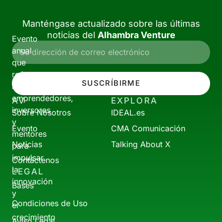
Manténgase actualizado sobre las últimas
noticias del
Alhambra Venture
Evento
anual
que
reúne
SUSCRÍBIRME
a
emprendedores,
AV
EXPLORA
inversores
Sobre Nosotros
IDEAL.es
y
Evento
CMA Comunicación
mentores
Noticias
Talking About X
para
impulsar
Contáctenos
la
LEGAL
innovación
Bases
y
Condiciones de Uso
el
crecimiento
Aviso Legal