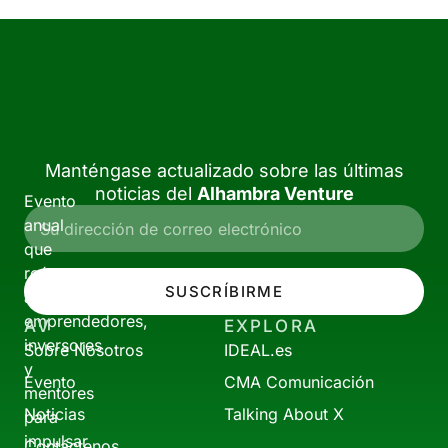
Manténgase actualizado sobre las últimas
noticias del
Alhambra Venture
Evento
anual
que
reúne
SUSCRÍBIRME
a
emprendedores,
AV
EXPLORA
inversores
Sobre Nosotros
IDEAL.es
y
Evento
CMA Comunicación
mentores
Noticias
Talking About X
para
impulsar
Contáctenos