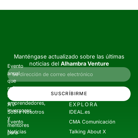
Manténgase actualizado sobre las últimas
noticias del
Alhambra Venture
Evento
anual
que
reúne
SUSCRÍBIRME
a
emprendedores,
AV
EXPLORA
inversores
Sobre Nosotros
IDEAL.es
y
Evento
CMA Comunicación
mentores
Noticias
Talking About X
para