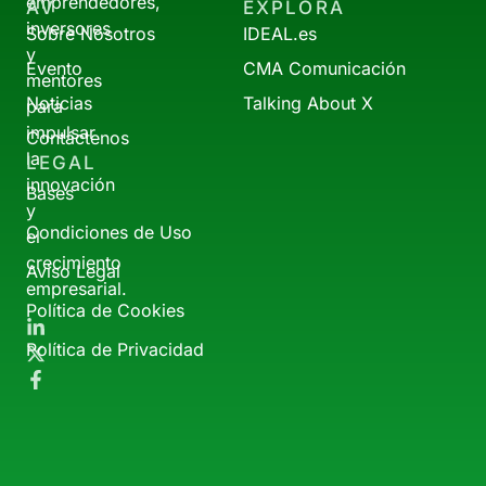
emprendedores,
AV
EXPLORA
inversores
Sobre Nosotros
IDEAL.es
y
Evento
CMA Comunicación
mentores
Noticias
Talking About X
para
impulsar
Contáctenos
la
LEGAL
innovación
Bases
y
Condiciones de Uso
el
crecimiento
Aviso Legal
empresarial.
Política de Cookies
Política de Privacidad