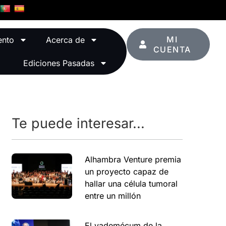
MI
ento
Acerca de
CUENTA
Ediciones Pasadas
Te puede interesar...
Alhambra Venture premia
un proyecto capaz de
hallar una célula tumoral
entre un millón
El vademécum de la