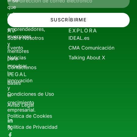
que
reúne
SUSCRÍBIRME
a
emprendedores,
AV
EXPLORA
inversores
Sobre Nosotros
IDEAL.es
y
Evento
CMA Comunicación
mentores
Noticias
Talking About X
para
impulsar
Contáctenos
la
LEGAL
innovación
Bases
y
Condiciones de Uso
el
crecimiento
Aviso Legal
empresarial.
Política de Cookies
Política de Privacidad