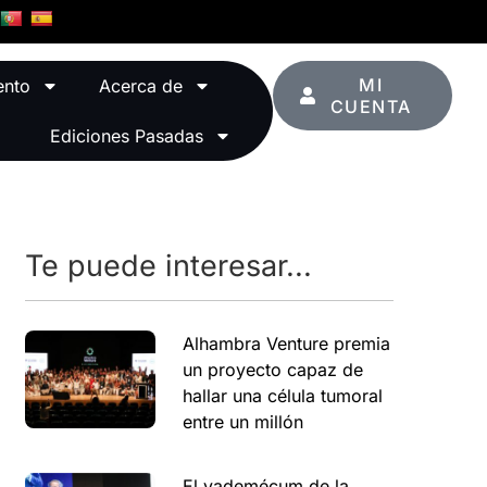
MI
ento
Acerca de
CUENTA
Ediciones Pasadas
Te puede interesar...
Alhambra Venture premia
un proyecto capaz de
hallar una célula tumoral
entre un millón
El vademécum de la