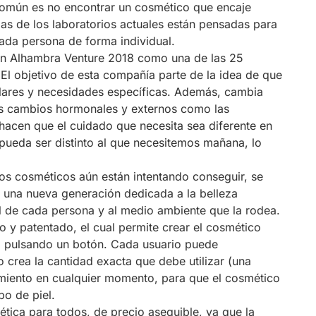
común es no encontrar un cosmético que encaje
las de los laboratorios actuales están pensadas para
ada persona de forma individual.
 en Alhambra Venture 2018 como una de las 25
 El objetivo de esta compañía parte de la idea de que
iculares y necesidades específicas. Además, cambia
los cambios hormonales y externos como las
acen que el cuidado que necesita sea diferente en
ueda ser distinto al que necesitemos mañana, lo
ios cosméticos aún están intentando conseguir, se
, una nueva generación dedicada a la belleza
l de cada persona y al medio ambiente que la rodea.
o y patentado, el cual permite crear el cosmético
o pulsando un botón. Cada usuario puede
vo crea la cantidad exacta que debe utilizar (una
amiento en cualquier momento, para que el cosmético
po de piel.
ica para todos, de precio asequible, ya que la