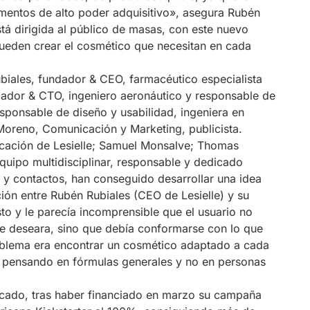
mentos de alto poder adquisitivo», asegura Rubén
tá dirigida al público de masas, con este nuevo
pueden crear el cosmético que necesitan en cada
iales, fundador & CEO, farmacéutico especialista
ndador & CTO, ingeniero aeronáutico y responsable de
responsable de diseño y usabilidad, ingeniera en
a Moreno, Comunicación y Marketing, publicista.
icación de Lesielle; Samuel Monsalve; Thomas
quipo multidisciplinar, responsable y dedicado
 y contactos, han conseguido desarrollar una idea
ón entre Rubén Rubiales (CEO de Lesielle) y su
to y le parecía incomprensible que el usuario no
que deseara, sino que debía conformarse con lo que
roblema era encontrar un cosmético adaptado a cada
ja pensando en fórmulas generales y no en personas
ercado, tras haber financiado en marzo su campaña