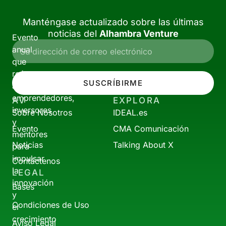
Manténgase actualizado sobre las últimas
noticias del
Alhambra Venture
Evento
anual
que
reúne
SUSCRÍBIRME
a
emprendedores,
AV
EXPLORA
inversores
Sobre Nosotros
IDEAL.es
y
Evento
CMA Comunicación
mentores
Noticias
Talking About X
para
impulsar
Contáctenos
la
LEGAL
innovación
Bases
y
Condiciones de Uso
el
crecimiento
Aviso Legal