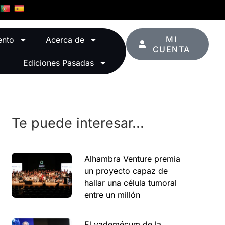
MI
ento
Acerca de
CUENTA
Ediciones Pasadas
Te puede interesar...
Alhambra Venture premia
un proyecto capaz de
hallar una célula tumoral
entre un millón
El vademécum de la