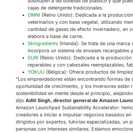
sustituyen a las botellas de plástico y que pu
cajas de detergente tradicionales.
OMNI
(Reino Unido): Dedicada a la producció
veterinarios y con base vegetal, utilizando m
cantidad de gases de efecto invernadero, en 
elabora a base de carne.
Skingredients
(Irlanda): Se trata de una marca 
incorpora un sistema de envases recargables y 
SURI
(Reino Unido): Dedicada a la producción de
reparables y con cabezales reemplazables, fab
YOKUU
(Bélgica): Ofrece productos de limpiez
“Los emprendedores están encontrando formas de co
oportunidad de crecimiento, y los inversores están
sostenibilidad en mente desde el principio, alejándo
dijo
Aditi Singh, director general de Amazon Lau
Amazon Launchpad Sustainability Accelerator: hem
creadores a iniciar e impulsar negocios basados ​​en
dirigidos por expertos, tutorías especializadas, un
personas con intereses similares. Estamos emociona