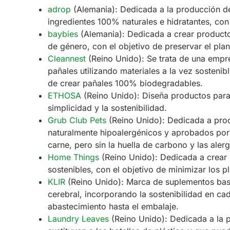
adrop
(Alemania): Dedicada a la producción de
ingredientes 100% naturales e hidratantes, con 
baybies
(Alemania): Dedicada a crear producto
de género, con el objetivo de preservar el plan
Cleannest
(Reino Unido): Se trata de una empre
pañales utilizando materiales a la vez sostenibl
de crear pañales 100% biodegradables.
ETHOSA
(Reino Unido): Diseña productos para 
simplicidad y la sostenibilidad.
Grub Club Pets
(Reino Unido): Dedicada a prod
naturalmente hipoalergénicos y aprobados por v
carne, pero sin la huella de carbono y las alerg
Home Things
(Reino Unido): Dedicada a crear p
sostenibles, con el objetivo de minimizar los p
KLIR
(Reino Unido): Marca de suplementos basa
cerebral, incorporando la sostenibilidad en ca
abastecimiento hasta el embalaje.
Laundry Leaves
(Reino Unido): Dedicada a la p