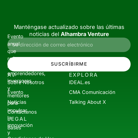
Manténgase actualizado sobre las últimas
noticias del
Alhambra Venture
Evento
anual
que
reúne
SUSCRÍBIRME
a
emprendedores,
AV
EXPLORA
inversores
Sobre Nosotros
IDEAL.es
y
Evento
CMA Comunicación
mentores
Noticias
Talking About X
para
impulsar
Contáctenos
la
LEGAL
innovación
Bases
y