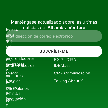
Manténgase actualizado sobre las últimas
noticias del
Alhambra Venture
Evento
anual
que
reúne
SUSCRÍBIRME
a
emprendedores,
AV
EXPLORA
inversores
Sobre Nosotros
IDEAL.es
y
Evento
CMA Comunicación
mentores
Noticias
Talking About X
para
impulsar
Contáctenos
la
LEGAL
innovación
Bases
y