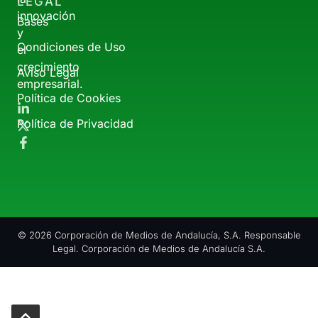
LEGAL
innovación
Bases
y
Condiciones de Uso
el
crecimiento
Aviso Legal
empresarial.
Política de Cookies
Política de Privacidad
© 2026 Corporación de Medios de Andalucía, S.A. Responsable
Legal. Corporación de Medios de Andalucía S.A.