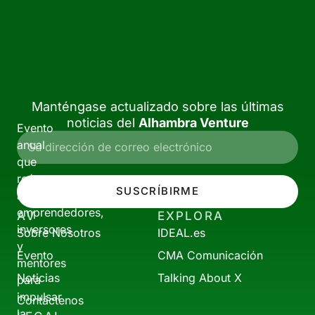
Manténgase actualizado sobre las últimas
noticias del
Alhambra Venture
Evento
anual
que
reúne
SUSCRÍBIRME
a
emprendedores,
AV
EXPLORA
inversores
Sobre Nosotros
IDEAL.es
y
Evento
CMA Comunicación
mentores
Noticias
Talking About X
para
impulsar
Contáctenos
la