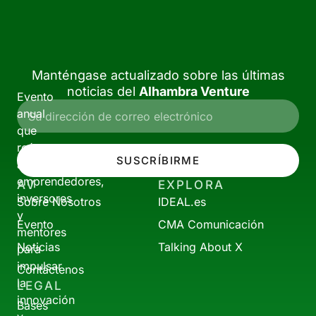
Manténgase actualizado sobre las últimas
noticias del
Alhambra Venture
Evento
anual
que
reúne
SUSCRÍBIRME
a
emprendedores,
AV
EXPLORA
inversores
Sobre Nosotros
IDEAL.es
y
Evento
CMA Comunicación
mentores
Noticias
Talking About X
para
impulsar
Contáctenos
la
LEGAL
innovación
Bases